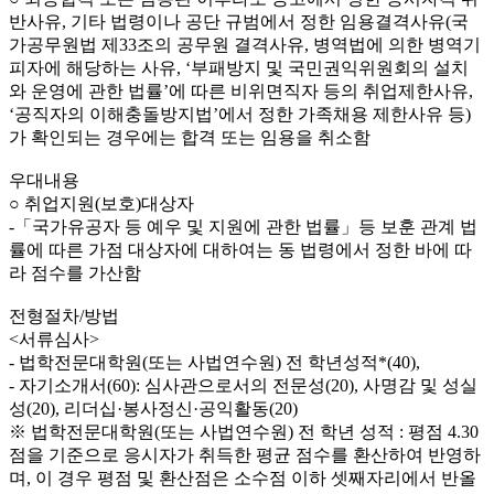
반사유, 기타 법령이나 공단 규범에서 정한 임용결격사유(국
가공무원법 제33조의 공무원 결격사유, 병역법에 의한 병역기
피자에 해당하는 사유, ‘부패방지 및 국민권익위원회의 설치
와 운영에 관한 법률’에 따른 비위면직자 등의 취업제한사유,
‘공직자의 이해충돌방지법’에서 정한 가족채용 제한사유 등)
가 확인되는 경우에는 합격 또는 임용을 취소함
우대내용
○ 취업지원(보호)대상자
-「국가유공자 등 예우 및 지원에 관한 법률」등 보훈 관계 법
률에 따른 가점 대상자에 대하여는 동 법령에서 정한 바에 따
라 점수를 가산함
전형절차/방법
<서류심사>
- 법학전문대학원(또는 사법연수원) 전 학년성적*(40),
- 자기소개서(60): 심사관으로서의 전문성(20), 사명감 및 성실
성(20), 리더십·봉사정신·공익활동(20)
※ 법학전문대학원(또는 사법연수원) 전 학년 성적 : 평점 4.30
점을 기준으로 응시자가 취득한 평균 점수를 환산하여 반영하
며, 이 경우 평점 및 환산점은 소수점 이하 셋째자리에서 반올