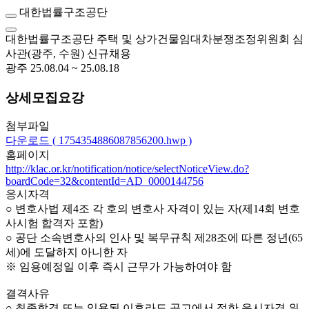
대한법률구조공단
대한법률구조공단 주택 및 상가건물임대차분쟁조정위원회 심
사관(광주, 수원) 신규채용
광주
25.08.04 ~ 25.08.18
상세모집요강
첨부파일
다운로드 ( 1754354886087856200.hwp )
홈페이지
http://klac.or.kr/notification/notice/selectNoticeView.do?
boardCode=32&contentId=AD_0000144756
응시자격
○ 변호사법 제4조 각 호의 변호사 자격이 있는 자(제14회 변호
사시험 합격자 포함)
○ 공단 소속변호사의 인사 및 복무규칙 제28조에 따른 정년(65
세)에 도달하지 아니한 자
※ 임용예정일 이후 즉시 근무가 가능하여야 함
결격사유
○ 최종합격 또는 임용된 이후라도 공고에서 정한 응시자격 위