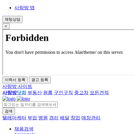
사랑방 앱
채팅상담
×
이력서 등록
광고 등록
사랑방 사이트
사랑방
닷컴
부동산
원룸
구인구직
중고차
모든견적
검색
close
텔레마케터
부업
병원
경리
배달
창업
매장관리
채용검색