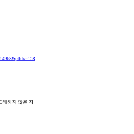
x=14968&ptIdx=158
도래하지 않은 자