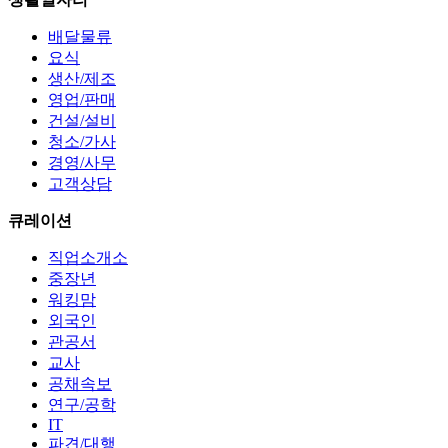
배달물류
요식
생산/제조
영업/판매
건설/설비
청소/가사
경영/사무
고객상담
큐레이션
직업소개소
중장년
워킹맘
외국인
관공서
교사
공채속보
연구/공학
IT
파견/대행