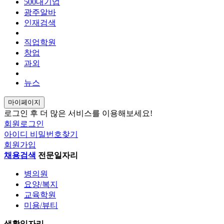
AI 구인구직 검색
500대기업
광주알바
인재검색
새 채팅
smart_toy
직업학원
창업
안녕하세요! AI 구인구직 검색 에이전트입니
과외
종, 근무지역, 급여 조건을 알려주세요.
뉴스
예시: "상무지구 사무직, 주 5일 일자리 찾아
마이페이지
send
로그인 후 더 많은 서비스를 이용해보세요!
회원로그인
새 채팅
아이디
비밀번호찾기
회원가입
send
채용검색
전문일자리
병의원
요양/복지
교육학원
미용/뷰티
생활일자리