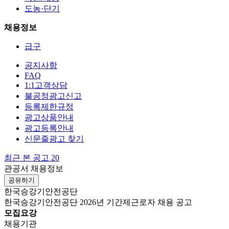
도농·단기
채용정보
급구
공지사항
FAQ
1:1고객상담
불공정광고신고
등록제한규정
광고상품안내
광고등록안내
신문줄광고 찾기
최근 본 공고
20
관공서 채용정보
공유하기
한국승강기안전공단
한국승강기안전공단 2026년 기간제근로자 채용 공고
모집요강
채용기관