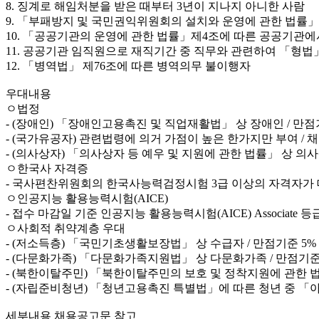
8. 징계로 해임처분을 받은 때부터 3년이 지나지 아니한 사람
9. 「부패방지 및 국민권익위원회의 설치와 운영에 관한 법률」
10. 「공공기관의 운영에 관한 법률」제4조에 따른 공공기관에
11. 공공기관 임직원으로 재직기간 중 직무와 관련하여 「형법」 
12. 「병역법」 제76조에 따른 병역의무 불이행자
우대내용
ㅇ법정
- (장애인) 「장애인고용촉진 및 직업재활법」 상 장애인 / 만점
- (국가유공자) 관련법령에 의거 가점이 높은 한가지만 부여 / 채
- (의사상자) 「의사상자 등 예우 및 지원에 관한 법률」 상 의사상
ㅇ한국사 자격증
- 국사편찬위원회의 한국사능력검정시험 3급 이상의 자격자가 대상이며, 1
ㅇ인공지능 활용능력시험(AICE)
- 접수 마감일 기준 인공지능 활용능력시험(AICE) Associate
ㅇ사회적 취약계층 우대
- (저소득층) 「국민기초생활보장법」 상 수급자 / 만점기준 5%
- (다문화가족) 「다문화가족지원법」 상 다문화가족 / 만점기준
- (북한이탈주민) 「북한이탈주민의 보호 및 정착지원에 관한 법
- (자립준비청년) 「청년고용촉진 특별법」에 따른 청년 중 「아
세부내용 채용공고문 참고