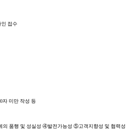
라인 접수
00자 미만 작성 등
③예의 품행 및 성실성 ④발전가능성 ⑤고객지향성 및 협력성