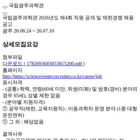
국립광주과학관
국립광주과학관 2026년도 제4회 직원 공개 및 제한경쟁 채용
공고
광주
26.06.24 ~ 26.07.10
상세모집요강
첨부파일
다운로드 ( 1782693683053815200.pdf )
홈페이지
http://https://sciencecenter.recruiter.co.kr/career/job
응시자격
- (공통) 학력, 연령(60세 미만, 위생(미화) 및 방호(경비) 분야의
경우 65세), 성별 제한 없음
- (분야별 지원자격)
① 공무직(제한, 교육지원직) : 이동과학차 운영 분야 (1종 대형
운전면허)
① 그 외 : 해당없음
결격사유