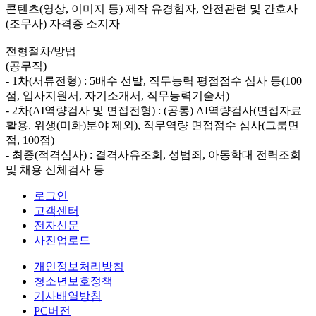
콘텐츠(영상, 이미지 등) 제작 유경험자, 안전관련 및 간호사
(조무사) 자격증 소지자
전형절차/방법
(공무직)
- 1차(서류전형) : 5배수 선발, 직무능력 평점점수 심사 등(100
점, 입사지원서, 자기소개서, 직무능력기술서)
- 2차(AI역량검사 및 면접전형) : (공통) AI역량검사(면접자료
활용, 위생(미화)분야 제외), 직무역량 면접점수 심사(그룹면
접, 100점)
- 최종(적격심사) : 결격사유조회, 성범죄, 아동학대 전력조회
및 채용 신체검사 등
로그인
고객센터
전자신문
사진업로드
개인정보처리방침
청소년보호정책
기사배열방침
PC버전