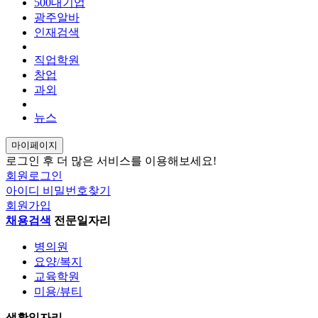
AI 구인구직 검색
500대기업
광주알바
인재검색
새 채팅
smart_toy
직업학원
창업
안녕하세요! AI 구인구직 검색 에이전트입니
과외
종, 근무지역, 급여 조건을 알려주세요.
뉴스
예시: "상무지구 사무직, 주 5일 일자리 찾아
마이페이지
send
로그인 후 더 많은 서비스를 이용해보세요!
회원로그인
새 채팅
아이디
비밀번호찾기
회원가입
send
채용검색
전문일자리
병의원
요양/복지
교육학원
미용/뷰티
생활일자리