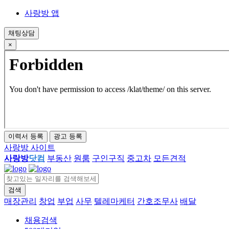
사랑방 앱
채팅상담
×
이력서 등록
광고 등록
사랑방 사이트
사랑방
닷컴
부동산
원룸
구인구직
중고차
모든견적
검색
close
매장관리
창업
부업
사무
텔레마케터
간호조무사
배달
채용검색