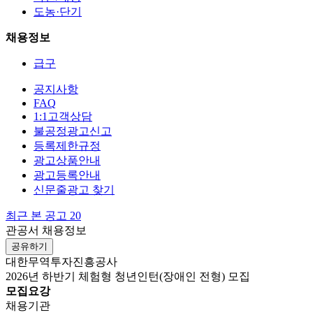
도농·단기
채용정보
급구
공지사항
FAQ
1:1고객상담
불공정광고신고
등록제한규정
광고상품안내
광고등록안내
신문줄광고 찾기
최근 본 공고
20
관공서 채용정보
공유하기
대한무역투자진흥공사
2026년 하반기 체험형 청년인턴(장애인 전형) 모집
모집요강
채용기관