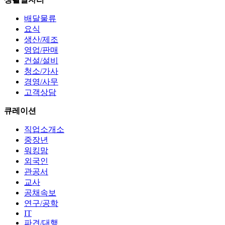
배달물류
요식
생산/제조
영업/판매
건설/설비
청소/가사
경영/사무
고객상담
큐레이션
직업소개소
중장년
워킹맘
외국인
관공서
교사
공채속보
연구/공학
IT
파견/대행