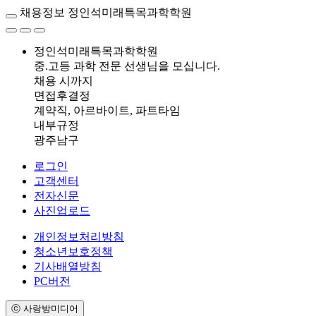
채용정보
정인석미래특목과학학원
정인석미래특목과학학원
중.고등 과학 전문 선생님을 모십니다.
채용 시까지
면접후결정
계약직, 아르바이트, 파트타임
내부규정
광주남구
로그인
고객센터
전자신문
사진업로드
개인정보처리방침
청소년보호정책
기사배열방침
PC버전
ⓒ 사랑방미디어