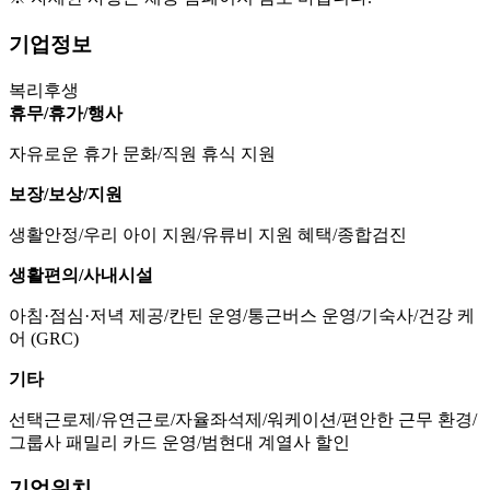
기업정보
복리후생
휴무/휴가/행사
자유로운 휴가 문화/직원 휴식 지원
보장/보상/지원
생활안정/우리 아이 지원/유류비 지원 혜택/종합검진
생활편의/사내시설
아침·점심·저녁 제공/칸틴 운영/통근버스 운영/기숙사/건강 케
어 (GRC)
기타
선택근로제/유연근로/자율좌석제/워케이션/편안한 근무 환경/
그룹사 패밀리 카드 운영/범현대 계열사 할인
기업위치