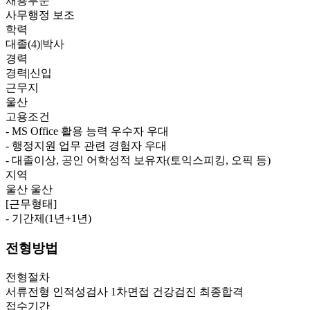
채용부문
사무행정 보조
학력
대졸(4)|박사
경력
경력|신입
근무지
울산
고용조건
- MS Office 활용 능력 우수자 우대
- 행정지원 업무 관련 경험자 우대
- 대졸이상, 공인 어학성적 보유자(토익스피킹, 오픽 등)
지역
울산 울산
[근무형태]
- 기간제(1년+1년)
전형방법
전형절차
서류전형
인적성검사
1차면접
건강검진
최종합격
접수기간