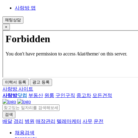
사랑방 앱
채팅상담
×
이력서 등록
광고 등록
사랑방 사이트
사랑방
닷컴
부동산
원룸
구인구직
중고차
모든견적
검색
close
배달
경리
병원
매장관리
텔레마케터
사무
운전
채용검색