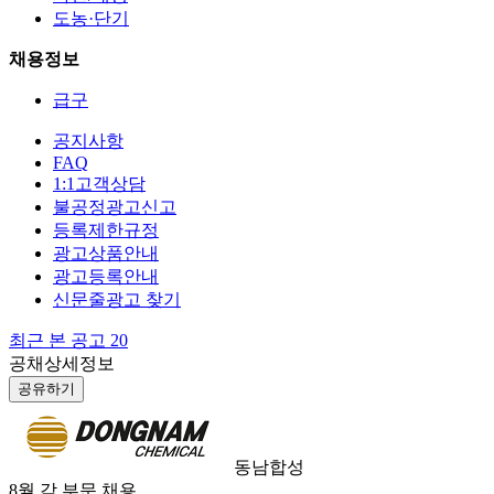
도농·단기
채용정보
급구
공지사항
FAQ
1:1고객상담
불공정광고신고
등록제한규정
광고상품안내
광고등록안내
신문줄광고 찾기
최근 본 공고
20
공채상세정보
공유하기
동남합성
8월 각 부문 채용