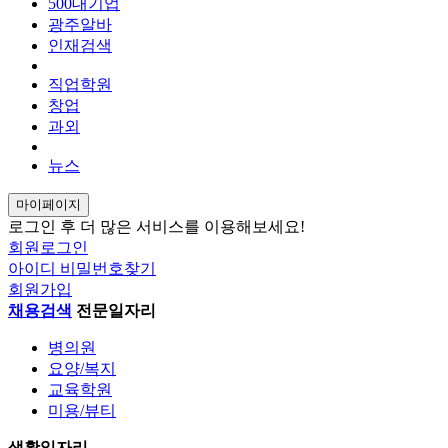
AI 구인구직 검색
500대기업
광주알바
인재검색
새 채팅
smart_toy
직업학원
창업
안녕하세요! AI 구인구직 검색 에이전트입니
과외
종, 근무지역, 급여 조건을 알려주세요.
뉴스
예시: "상무지구 사무직, 주 5일 일자리 찾아
마이페이지
send
로그인 후 더 많은 서비스를 이용해보세요!
회원로그인
새 채팅
아이디
비밀번호찾기
회원가입
send
채용검색
전문일자리
병의원
요양/복지
교육학원
미용/뷰티
생활일자리