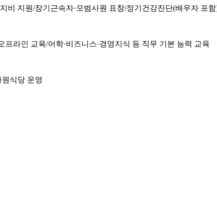
지비 지원/장기근속자·모범사원 표창/정기건강진단(배우자 포함
오프라인 교육/어학·비즈니스·경영지식 등 직무 기본 능력 교육
사원식당 운영