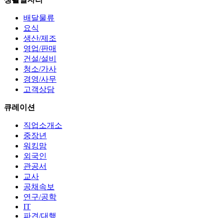
배달물류
요식
생산/제조
영업/판매
건설/설비
청소/가사
경영/사무
고객상담
큐레이션
직업소개소
중장년
워킹맘
외국인
관공서
교사
공채속보
연구/공학
IT
파견/대행