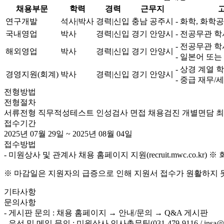
채용부문
학력
경력
근무지
연구개발
석사|박사
경력|신입
충남 공주시
- 화학, 화학
국내영업
박사
경력|신입
경기 안양시
- 전공무관 학
- 전공무관 학
해외영업
박사
경력|신입
경기 안양시
- 일본어 또는
- ​상경 계열 
경영지원(회계)
박사
경력|신입
경기 안양시
- 중급 재무/
전형방법
전형절차
서류전형
직무적성테스트
인성검사
면접
채용검진
개별면담
접수기간
2025년 07월 29일 ~ 2025년 08월 04일
접수방법
- 미원상사 및 관계사 채용 홈페이지 지원(recruit.mwc.co.kr
※ 마감일은 지원자의 급증으로 인해 지원서 접수가 원활하지 
기타사항
문의사항
- 게시판 문의 : 채용 홈페이지 → 안내/문의 → Q&A 게시판
- 유선 및 메일 문의 : 미원상사 인사총무팀(031-479-9116 / insa@mw