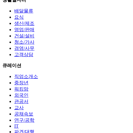
배달물류
요식
생산/제조
영업/판매
건설/설비
청소/가사
경영/사무
고객상담
큐레이션
직업소개소
중장년
워킹맘
외국인
관공서
교사
공채속보
연구/공학
IT
파견/대행