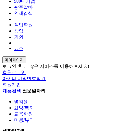
AI 구인구직 검색
500대기업
광주알바
인재검색
새 채팅
smart_toy
직업학원
창업
안녕하세요! AI 구인구직 검색 에이전트입니
과외
종, 근무지역, 급여 조건을 알려주세요.
뉴스
예시: "상무지구 사무직, 주 5일 일자리 찾아
마이페이지
send
로그인 후 더 많은 서비스를 이용해보세요!
회원로그인
새 채팅
아이디
비밀번호찾기
회원가입
send
채용검색
전문일자리
병의원
요양/복지
교육학원
미용/뷰티
생활일자리