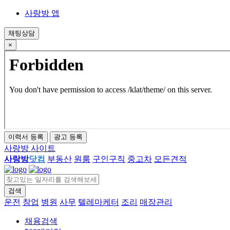
사랑방 앱
채팅상담
×
이력서 등록
광고 등록
사랑방 사이트
사랑방
닷컴
부동산
원룸
구인구직
중고차
모든견적
검색
close
운전
창업
병원
사무
텔레마케터
조리
매장관리
채용검색